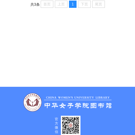
首页
上页
1
下页
尾页
共3条
官
方
微
信