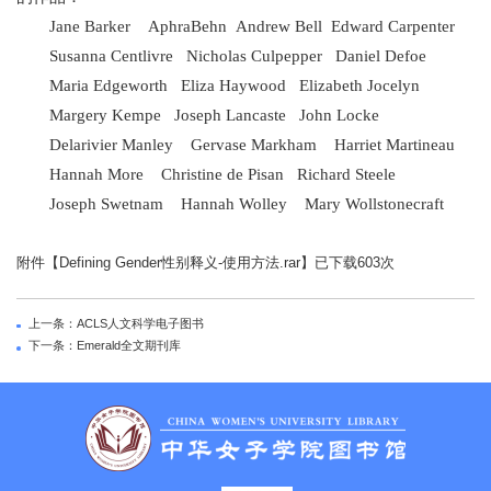
Jane Barker AphraBehn Andrew Bell Edward Carpenter
Susanna Centlivre Nicholas Culpepper Daniel Defoe
Maria Edgeworth Eliza Haywood Elizabeth Jocelyn
Margery Kempe Joseph Lancaste John Locke
Delarivier Manley Gervase Markham Harriet Martineau
Hannah More Christine de Pisan Richard Steele
Joseph Swetnam Hannah Wolley Mary Wollstonecraft
附件【
Defining Gender性别释义-使用方法.rar
】已下载
603
次
上一条：ACLS人文科学电子图书
下一条：Emerald全文期刊库