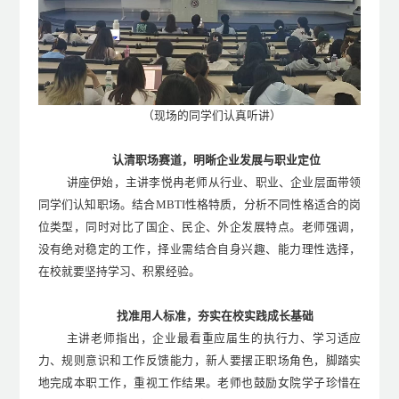
（现场的同学们认真
听讲
）
认清职场赛道，明晰企业发展与职业定位
讲座伊始，
主讲
李悦冉老师从行业、职业、企业层面带领
同学们认知职场。结合MBTI性格特质，分析不同性格适合
的
岗
位类型
，
同时对比
了
国企、民企、外企发展特点。老师强调，
没有绝对稳定的工作，择业需结合自身兴趣、能力理性选择，
在校就要坚持学习、积累经验。
找准用人标准，夯实在校实践成长基础
主讲
老师指出，企业
最看重
应届生
的
执行力、学习适应
力、规则意识和工作反馈能力，新人要摆正职场角色，脚踏实
地完成本职工作，重视工作结果
。老师也
鼓励
女院学子
珍惜在