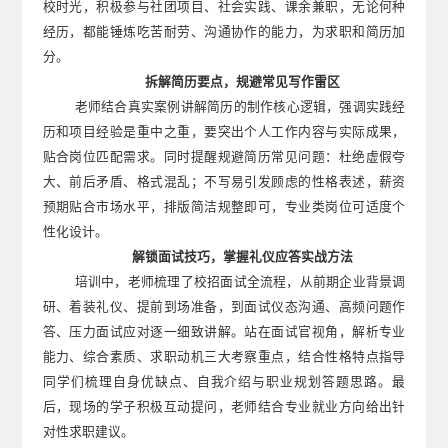
校时光，积极参与社团项目、社会实践、课余兼职，无论何种
经历，都能锤炼吃苦耐劳、沟通协作
的
能力，为求职和简历加
分。
拆解简历要点，规避常见写作雷区
老师
结合真实案例
讲解简历
的
制作核心逻辑，强调实践经
历和项目经验是重中之重，要突出个人工作内容与实际成果，
贴合岗位匹配需求。同时提醒规避简历常见问题：杜绝虚假夸
大、前后矛盾、格式混乱；不写易引发顾虑的性格表述，薪资
预期贴合市场水平，排版简洁规整即可，专业类岗位可适度个
性化设计。
解锁面试技巧，掌握礼仪应答实战方法
培训中，老师梳理
了
校招面试全流程，从前期企业背景调
研、着装礼仪、提前到场准备，到面试仪态沟通、高频问题作
答、压力面试应对逐一细致讲解。站在面试官视角，解析专业
能力、综合素质、求职动机三大考察重点，结合性格特点指导
同学们梳理自身优缺点、自我介绍与职业规划答题思路。
最
后，
现场
的
学子积极互动提问，老师结合专业就业方向给出针
对性求职建议。