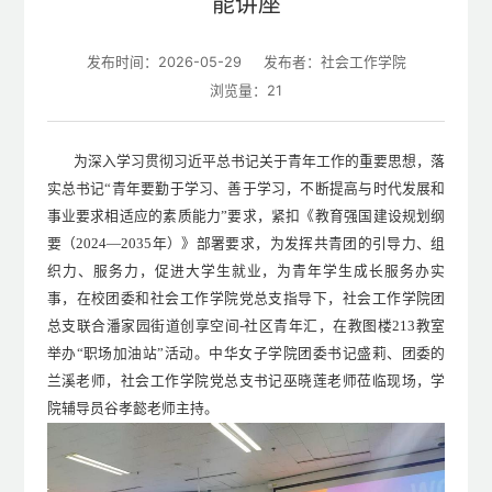
能讲座
发布时间：2026-05-29
发布者：社会工作学院
浏览量：
21
为深入学习贯彻习近平总书记关于青年工作的重要思想，落
实总书记“青年要勤于学习、善于学习，不断提高与时代发展和
事业要求相适应的素质能力”要求
，
紧扣《教育强国建设规划纲
要（2024—2035年）》部署
要求
，
为发挥
共青团
的引导力、组
织力、服务力，
促进大学生就业，为青年学生成长服务办实
事
，
在校团委和
社会工作
学院党总支指导下
，
社会工作学院团
总支联合潘家园街道创享空间-社区青年汇，在教图楼213教室
举办“职场加油站”活动。
中华
女子学院
团委书记盛莉
、团委的
兰溪老师
，
社会工作学院党总支书记巫晓莲老师
莅临现场，
学
院辅导员谷孝懿老师主持。