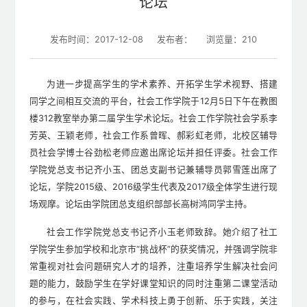
论坛
发布时间：2017-12-08
发布者：
浏览量：
210
为进一步提高学生的学术素养、开拓学生学术视野、搭建
同学之间相互交流的平台，社会工作学院于12月5日下午在教图
楼312教室举办第二届学生学术论坛。社会工作学院社会学系李
芳英、王颖老师，社会工作系曾晖、郝彩虹老师，北校区辅导
员社会学博士谷劲松老师应邀出席论坛并担任评委。社会工作
学院党总支书记齐小玉、团总支副书记兼辅导员郭雪莲出席了
论坛，学院2015级、2016级学生代表及2017级全体学生进行现
场观摩。论坛由学院团总支组织部部长高树鸿同学主持。
社会工作学院党总支书记齐小玉老师致辞。她介绍了社工
学院学生参加学校和北京市“挑战杯”的获奖情况，并强调学院非
常重视对社会问题研究人才的培养，注重培养学生解决社会问
题的能力，鼓励学生在学好课堂知识的同时注重第二课堂活动
的参与，在社会实践、学术科技上勇于创新、乐于实践，关注