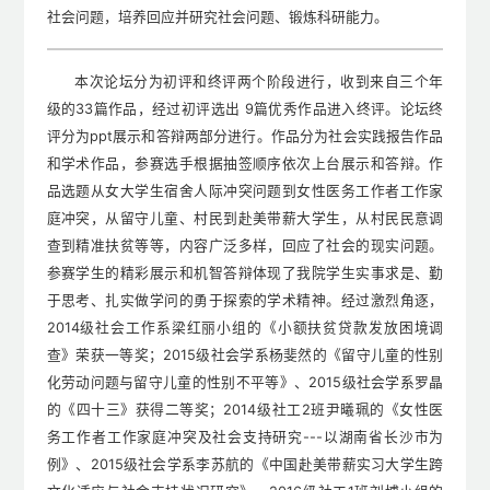
社会问题，培养回应并研究社会问题、锻炼科研能力。
本次论坛分为初评和终评两个阶段进行，收到来自三个年
级的33篇作品，经过初评选出 9篇优秀作品进入终评。论坛终
评分为ppt展示和答辩两部分进行。作品分为社会实践报告作品
和学术作品，参赛选手根据抽签顺序依次上台展示和答辩。作
品选题从女大学生宿舍人际冲突问题到女性医务工作者工作家
庭冲突，从留守儿童、村民到赴美带薪大学生，从村民民意调
查到精准扶贫等等，内容广泛多样，回应了社会的现实问题。
参赛学生的精彩展示和机智答辩体现了我院学生实事求是、勤
于思考、扎实做学问的勇于探索的学术精神。经过激烈角逐，
2014级社会工作系梁红丽小组的《小额扶贫贷款发放困境调
查》荣获一等奖；2015级社会学系杨斐然的《留守儿童的性别
化劳动问题与留守儿童的性别不平等》、2015级社会学系罗晶
的《四十三》获得二等奖；2014级社工2班尹曦珮的《女性医
务工作者工作家庭冲突及社会支持研究---以湖南省长沙市为
例》、2015级社会学系李苏航的《中国赴美带薪实习大学生跨