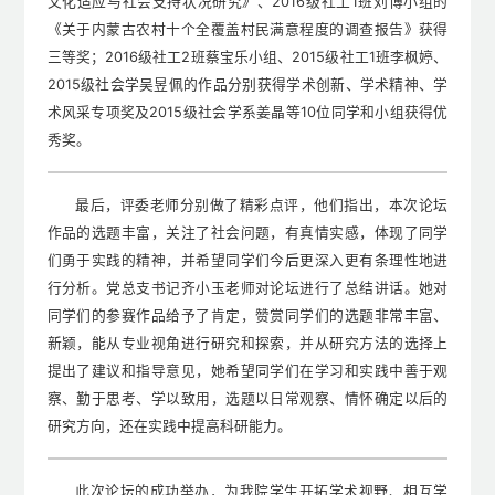
文化适应与社会支持状况研究》、2016级社工1班刘博小组的
《关于内蒙古农村十个全覆盖村民满意程度的调查报告》获得
三等奖；2016级社工2班蔡宝乐小组、2015级社工1班李枫婷、
2015级社会学吴昱佩的作品分别获得学术创新、学术精神、学
术风采专项奖及2015级社会学系姜晶等10位同学和小组获得优
秀奖。
最后，评委老师分别做了精彩点评，他们指出，本次论坛
作品的选题丰富，关注了社会问题，有真情实感，体现了同学
们勇于实践的精神，并希望同学们今后更深入更有条理性地进
行分析。党总支书记齐小玉老师对论坛进行了总结讲话。她对
同学们的参赛作品给予了肯定，赞赏同学们的选题非常丰富、
新颖，能从专业视角进行研究和探索，并从研究方法的选择上
提出了建议和指导意见，她希望同学们在学习和实践中善于观
察、勤于思考、学以致用，选题以日常观察、情怀确定以后的
研究方向，还在实践中提高科研能力。
此次论坛的成功举办，为我院学生开拓学术视野、相互学