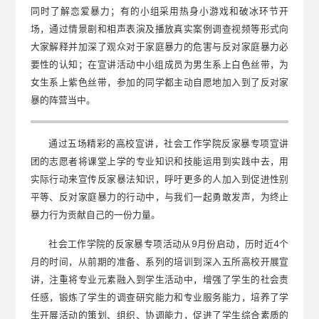
同时了解恋爱暴力；有的小组采用热身小游戏和破冰环节开
场，通过情景剧和相声表演及播放真实案例调查视频等形式向
大家解释并加深了观众对于家庭暴力的危害与反对家庭暴力必
要性的认知；在宣讲活动中小组成员为男生系上白色丝带，为
女生系上紫色丝带，参加的同学都主动自愿地加入到了反对家
暴的阵营当中。
通过五场精彩的高校宣讲，社会工作学院反家暴专项宣讲
团的志愿者将课堂上学的专业知识和技能运用到实践中去，用
实际行动来宣传反家暴法知识，呼吁更多的人加入到促进性别
平等、反对家庭暴力的行动中，与我们一起勇敢发声，为终止
暴力行为贡献自己的一份力量。
社会工作学院的反家暴专项活动从9月份启动，历时近4个
月的时间，从前期的准备、系列的培训到深入五所高校开展宣
讲，注重将专业元素融入到学生活动中，增强了学生的社会责
任感，锻炼了学生的调查研究能力和专业服务能力，培养了学
生开展活动的策划、组织、协调能力，促进了学生综合素质的