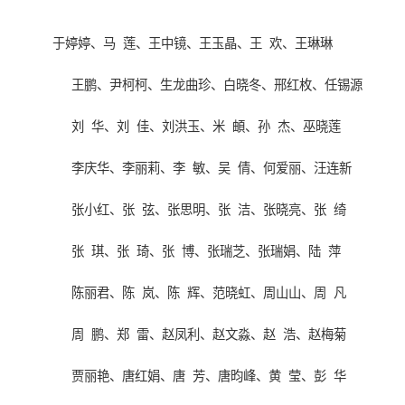
于婷婷、马
莲、王中镜、王玉晶、王
欢、王琳琳
王鹏、尹柯柯、生龙曲珍、白晓冬、邢红枚、任锡源
刘
华、刘
佳、刘洪玉、米
頔、孙
杰、巫晓莲
李庆华、李丽莉、李
敏、吴
倩、何爱丽、汪连新
张小红、张
弦、张思明、张
洁、张晓亮、张
绮
张
琪、张
琦、张
博、张瑞芝、张瑞娟、陆
萍
陈丽君、陈
岚、陈
辉、范晓虹、周山山、周
凡
周
鹏、郑
雷、赵凤利、赵文淼、赵
浩、赵梅菊
贾丽艳、唐红娟、唐
芳、唐昀峰、黄
莹、彭
华