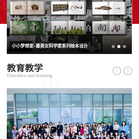
她桃源
步花霁雪——高原科考服装系列设计
小小梦想家-最美女科学家系列绘本设计
她桃源
步花霁雪——高原科考服装系列设计
教育教学
Education and teaching