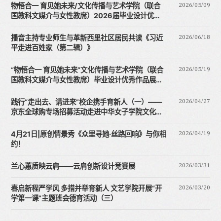
2026/05/09
物悟合一 育见她未来/文化传播与艺术学院（联合
国教科文媒介与女性教席）2026届毕业设计优秀
作品展暨第1...
2026/06/18
播音主持专业师生与革新西里社区居民共读《习近
平走进百姓家（第二辑）》
2026/05/19
“物悟合一 育见她未来”文化传播与艺术学院（联合
国教科文媒介与女性教席）毕业设计优秀作品展演
精彩开幕
2026/04/27
践行“走出去、请进来”校企携手育新人（一）——
京东全球购专场招募活动走进中华女子学院文化传
播与艺...
2026/04/19
4月21日|原创情景秀《众里寻她·丝路回响》与你相
约！
2026/03/31
兰心蕙质映云肩——云肩创新设计竞赛展
2026/03/20
春启新程严学风 多措并举育新人 文艺学院开展“开
学第一课”主题班会德育活动（三）