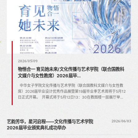
2026/06/03
2026/05/09
2026/05/19
2026/04/19
2026/06/03
兰心蕙质映云肩——云肩创新设计竞赛展
兰心蕙质映云肩——云肩创新设计竞赛展
2026/03/31
2026/03/31
艺韵芳华，星河启程——文化传播与艺术学院2026届毕
物悟合一 育见她未来/文化传播与艺术学院（联合国教科
“物悟合一 育见她未来”文化传播与艺术学院（联合国教科
4月21日|原创情景秀《众里寻她·丝路回响》与你相约！
艺韵芳华，星河启程——文化传播与艺术学院2026届毕
“东都妙姬，南国丽人”，鲍照笔下的灵秀气韵，与云肩所承载的雅
“东都妙姬，南国丽人”，鲍照笔下的灵秀气韵，与云肩所承载的雅
业颁奖典礼成功举办
文媒介与女性教席）2026届毕...
文媒介与女性教席）毕业设...
业颁奖典礼成功举办
“她”力量丝路印记4月21日13：00中华女子学院·礼堂2022级表演
致风华一脉相承。这片以针线为墨、锦绣为笺的服饰瑰宝，曾是东
致风华一脉相承。这片以针线为墨、锦绣为笺的服饰瑰宝，曾是东
专业毕业展演情景秀《众里寻她·丝路回响》一起感受“她”力量跨越
5月26日，中华女子学院文化传播与艺术学院（联合国教科文媒介
中华女子学院文化传播与艺术学院（联合国教科文媒介与女性教
在这万物蓬勃的时节里，毕业的盛宴如期而至。2026年5月12日下
5月26日，中华女子学院文化传播与艺术学院（联合国教科文媒介
方女性蕙质兰心的华美映照，如今更成为焕新非遗的时代符号。为
方女性蕙质兰心的华美映照，如今更成为焕新非遗的时代符号。为
千年的坚守期待与你相约现场不见不散！中华女子学院文化传播与
与女性教席）2026届毕业颁奖典礼在京举行。作为学院第19届毕
席）2026届毕业设计优秀作品展暨第19届毕业季艺术周将于5月12
午，中华女子学院文化传播与艺术学院（联合国教科文媒介与女性
与女性教席）2026届毕业颁奖典礼在京举行。作为学院第19届毕
落实全球妇女峰会精神...
落实全球妇女峰会精神...
艺术学院2022级表演专...
业季艺术周的收官活动，典礼旨在表彰优秀毕业创作，激励毕业生
日正式开幕。 开幕式将于5月12日13：30在教图楼一层展厅举
教席）2026届毕业设计优秀作品展开幕式暨第19届毕业季艺术周
业季艺术周的收官活动，典礼旨在表彰优秀毕业创作，激励毕业生
接续奋斗。中华女子学院（全...
行，视觉传达设计专业和网络...
精彩启幕。开幕式合影本次活...
接续奋斗。中华女子学院（全...
2026/06/03
艺韵芳华，星河启程——文化传播与艺术学院
2026届毕业颁奖典礼成功举办