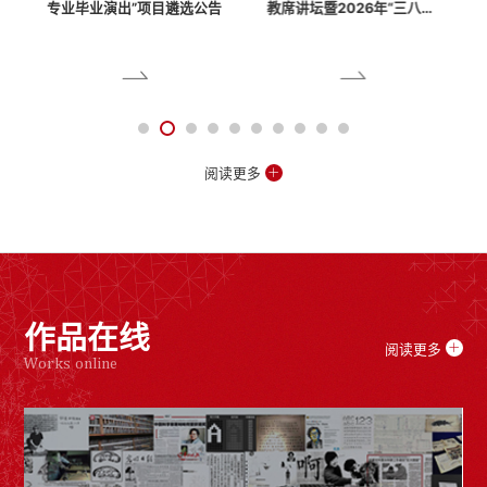
9
专业毕业演出”项目遴选公告
教席讲坛暨2026年“三八节·
妇女制...
阅读更多
作品在线
阅读更多
Works online