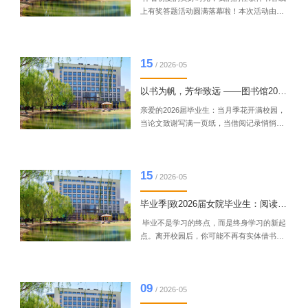
就了一场兼具红色底蕴与青春风采的文化盛
上有奖答题活动圆满落幕啦！本次活动由图
宴。现将本次活动获奖名单及相关领奖事宜
书馆携手库客音乐共同开展，旨在丰富校园
通知如下：...
文化生活，让大家在音乐中感受阅读的乐
趣。活动期间，全体师生积极响应、踊跃参
15
与，在答题互动中领略音乐之美、感悟书香
/ 2026-05
之韵，共同赴约这场兼具文化性与趣味性的
线上文化活动。现将本次活动获奖名单及相
以书为帆，芳华致远 ——图书馆2026年毕业季系列活动
关领奖事宜通知如下：一、获奖名单“轻歌伴
亲爱的2026届毕业生：当月季花开满校园，
书香”有奖答题获奖名单序号名次姓名联系方
当论文致谢写满一页纸，当借阅记录悄悄停
式奖品1一等奖朱*莹152*...
在某个日期——我们知道，你要出发了。四
年前，你拖着行李箱走进女院，也第一次推
开图书馆的门。那时的你或许不知道，每一
15
本借过的书，都是一枚小小的锚，帮你把青
/ 2026-05
春稳稳停靠在知识的海湾。如今，风已起，
帆正满。图书馆想送你最后一份礼物：以书
毕业季|致2026届女院毕业生：阅读永不下线， 即刻开启你的云端微书房！
为帆，助你芳华致远。这个毕业季，我们为
毕业不是学习的终点，而是终身学习的新起
你准备了四场特别活动，希望你把阅读的印
点。离开校园后，你可能不再有实体借书
记、未竟的心意、不舍的时光，...
卡，但图书馆不希望你和阅读失联。为此，
图书馆联合中文在线，为全体毕业生免费开
通“云端微书房”专属阅读卡。 凭此卡，你可
09
以访问云书房平台的海量数字资源——电子
/ 2026-05
书、有声书、期刊、讲座……打破时空限