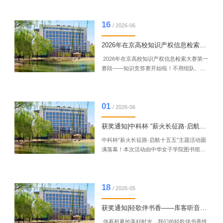
读”创作大赛，活动以绘本、漫画、图片为创
作载体，鼓励参赛者借助AI工具深入挖掘经
16
典内涵，用年轻化、创意化的表达让经典作
/ 2026-06
品“活起来”，同时提升参赛者的文化素养、
创新思维与实践能力，营造“研读经典·传承
2026年在京高校知识产权信息检索大赛 知识竞答赛开始啦！
创新”的校园文化氛围。大赛共征集到来自
2026年在京高校知识产权信息检索大赛第一
26 所高校的 176 件参赛作品。经专家严格评
赛段——知识竞答赛开始啦！不用组队、线
审，最终评选出 ...
上答题、人人可冲、省部级赛事奖品证书直
接拿！1.参赛对象各相关高校在校学生 2.比
赛内容本次比赛为知识产权线上知识竞答。
01
包括15道单项或多项选择题，满分100分，
/ 2026-06
答题时间为90分钟。 3.答题时间即日起——
6月19日24:00前 4.参赛方式请访问以下网址
获奖通知|中科杯 “薪火长征路·启航十五五”主题活动
或扫码答题网址：
中科杯“薪火长征路·启航十五五”主题活动圆
https://ks.wjx.com/vm/Yz1HzEi.aspx# （竞
满落幕！本次活动由中华女子学院图书馆携
赛专用二维码） 5.评奖规则及奖项设置一等
手中科软股教育科技（北京）股份有限公司
奖：...
联合举办，恰逢“十五五”开局之年与红军长
征胜利90周年，旨在传承红色基因、赓续长
18
征精神，丰富校园文化内涵，引导同学们从
/ 2026-05
百年党史中汲取奋进力量，厚植家国情怀。
活动期间，124名学子积极参与，在学习感
获奖通知|轻歌伴书香——库客听音乐线上 有奖答题活动
悟中坚定理想信念、提升文化素养，共同绘
伴着初夏的美好时光，我们的轻歌伴书香线