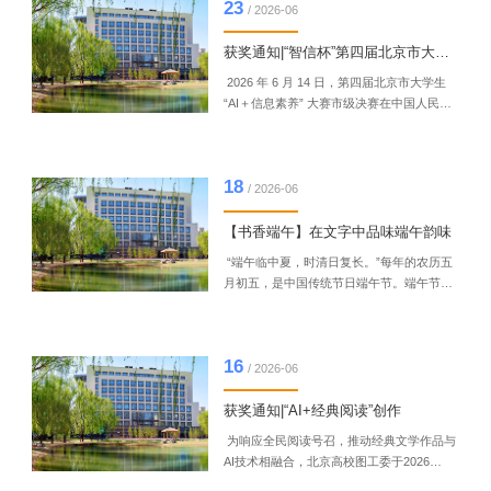
23
升同学们竞赛实力，另一方面培养同学们通
/ 2026-06
过专利检索与分析，研判技术方案新创性的
能力，在学习、研究过程中规避重复科研，
获奖通知|“智信杯”第四届北京市大学生 “AI＋信息素养”大赛
提升专利分析实务能力。一、培训时间：
2026 年 6 月 14 日，第四届北京市大学生
2026年7月21日14:00-17:00二、培训主题
“AI＋信息素养” 大赛市级决赛在中国人民大
（一）轻松搞懂新颖性内容提纲：...
学圆满举办。本次赛事由北京地区高等学校
图书馆工作委员会、北京市高等教育学会图
书馆工作研究分会、北京地区高校图书馆文
18
献资源保障体系（BALIS）管理中心主办，
/ 2026-06
北京智信数图科技有限公司协办，多所高校
图书馆联合承办，全市23所高校的参赛选
【书香端午】在文字中品味端午韵味
手、指导教师及观摩人员共250余人齐聚现
“端午临中夏，时清日复长。”每年的农历五
场，共同参与本次赛事。经赛事专家组综合
月初五，是中国传统节日端午节。端午节，
评审，我校图书馆荣获本次大赛“...
又称端阳节、重午节、龙舟节等，与春节、
清明节、中秋节并称为中国四大传统节日，
具有深厚的文化内涵和独特的意义。传统节
16
假日承载着一个民族的历史记忆和文化传
/ 2026-06
承。它们是时间的节点，让我们在忙碌的生
活中停下脚步，回顾过去，珍惜当下，展望
获奖通知|“AI+经典阅读”创作
未来。端午节作为传统节日之一，不仅让我
为响应全民阅读号召，推动经典文学作品与
们感受到中华民族悠久的历史和丰富的文化
AI技术相融合，北京高校图工委于2026
底蕴，更是凝聚着人们对美好生活的向往和
年“4·23世界读书日”期间举办“AI+经典阅
追求。...