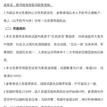
或有误，图书馆有权取消获奖资格。
3.为保证本次竞赛的公正性和真实性，参赛者须以本人手机号注册账户，
每人（以手机号为准）仅有一次竞赛答题机会。
（
二
）
答题规则
1.本次竞赛所采用的试题均来源于“红色讲堂”数据库，内容涵盖伟大复兴
中国梦、社会主义现代化强国建设、依法治国、“五位一体”总体布局、军
事国防、祖国完全统一、人类命运共同体等十二大专辑的完整思政知识体
系。
2.本次竞赛所用题型全部为客观选择题，试题数量为25道，每题4分，试
卷满分100分。
3.参赛者进入答题界面后，须按试题先后顺序答题，不可返回上一题。
4.答题时限是25分钟，进入答题页面则系统自动开始倒计时。参赛师生作
答完毕可以随时提前交卷；为防作弊，答题中途退出时，倒计时将继续计