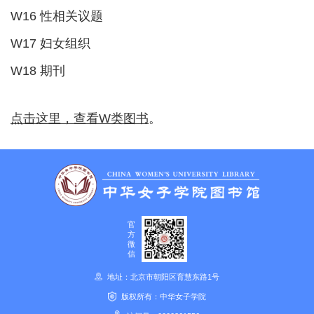
W16 性相关议题
W17 妇女组织
W18 期刊
点击这里，查看W类图书
。
官
方
微
信
地址：北京市朝阳区育慧东路1号
版权所有：中华女子学院