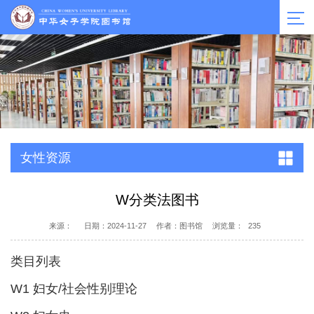
女性资源
W分类法图书
来源：
日期：2024-11-27
作者：图书馆
浏览量：
235
类目列表
W1 妇女/社会性别理论