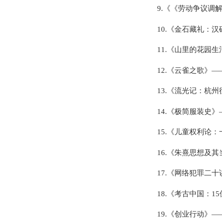
9.《《劳动争议调
10.《金石藏礼：
11.《山里的花园
12.《云雀之歌》—
13.《流光记：杭
14.《极简服装史
15.《儿童权利论
16.《朱熹思想及
17.《网络犯罪二
18.《考古中国：
19.《创业行动》—