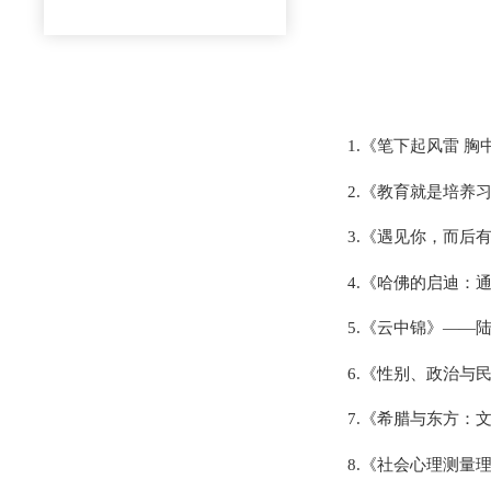
1.《笔下起风雷 
2.《教育就是培养
3.《遇见你，而后
4.《哈佛的启迪：
5.《云中锦》——
6.《性别、政治与
7.《希腊与东方：
8.《社会心理测量