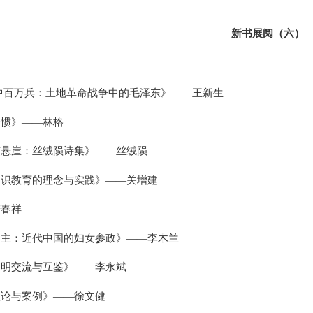
新书展阅（六）
胸中百万兵：土地革命战争中的毛泽东》——王新生
习惯》——林格
有悬崖：丝绒陨诗集》——丝绒陨
通识教育的理念与实践》——关增建
陆春祥
民主：近代中国的妇女参政》——
李木兰
文明交流与互鉴》——李永斌
理论与案例》——徐文健