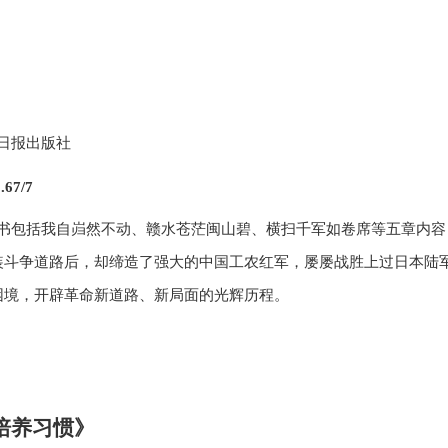
日报出版社
.67/7
书包括我自岿然不动、赣水苍茫闽山碧、横扫千军如卷席等五章内容
装斗争道路后，却缔造了强大的中国工农红军，屡屡战胜上过日本陆
困境，开辟革命新道路、新局面的光辉历程。
是培养习惯》