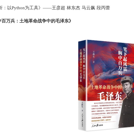
析：以Python为工具》——王彦超
林东杰
马云飙
段丙蕾
胸中百万兵：土地革命战争中的毛泽东》