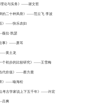
解理论与实务》——谢文哲
汉碑的二十种风骨》——范云飞
李波
生活》——
快乐农妇
—薇拉·凯瑟
州往事》——萧耳
》——黄土龙
：一个初步的比较研究》——王雪梅
其当代价值》——蔡方鹿
十讲》——
喻海松
15位考古学家说上下五千年》——许宏
—吕爽