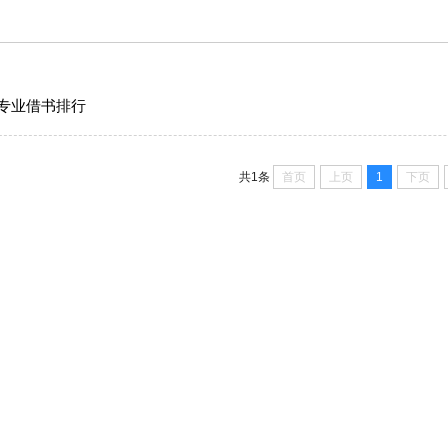
者专业借书排行
首页
上页
1
下页
共1条