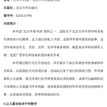
著者：
任羽中
,吕宸，北京大学党委宣传部
出版社：
北京大学出版社
索书号：
G252.17/93
内容简介：
本书是
“北大学者书房”系列之一，选取当下北京大学不同学科具有
代表性的16位教师，走入他们的私人书房，去探寻学者书斋里的故事。这
些学者来自中文、历史、法学、化学等诸多领域，都是各自学科的领军人
物，也是广受学生和读者欢迎的著名学者。
本书通过图片与文字的结合，详尽展示了各位学者的书房奥秘和学
术风采，以直观的方式呈现出来，也由此记录了他们的阅读习惯、学术探
索和人生故事。透过学者们在书房里孜孜以求的身影，读者可以触摸到北
大深厚的人文底蕴与学术风貌，使读者真切感受到学术研究背后的精神力
量，从而激发对阅读、思考和创造的向往。
8.让儿童在绘本中学数学