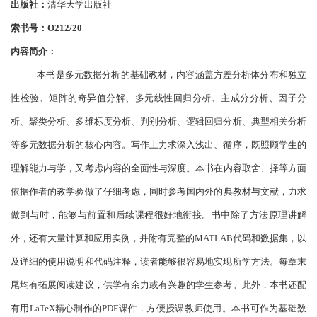
出版社：
清华大学出版社
索书号：
O212/20
内容简介：
本书是多元数据分析的基础教材，内容涵盖方差分析体分布和独立
性检验
、
矩阵的奇异值分解
、
多元线性回归分析、主成分分析
、
因子分
析、聚类分析、多维标度分析、判别分析、逻辑回归分析、典型相关分析
等多元数据分析的核心内容。写作上力求深入浅出、循序，既照顾学生的
理解能力与学
，
又考虑内容的全面性与深度
。
本书在内容取舍、择等方面
依据作者的教学验做了仔细考虑
，
同时参考国内外的典教材与文献
，
力求
做到与时，能够与前置和后续课程很好地衔接
。
书中除了方法原理讲解
外，还有大量计算和应用实例
，
并附有完整的
MATLAB代码和数据集，以
及详细的使用说明和代码注释，读者能够很容易地实现所学方法。每章末
尾均有拓展阅读建议，供学有余力或有兴趣的学生参考。此外，本书还配
有用LaTeX精心制作的PDF课件
，
方便授课教师使用
。
本书可作为基础数