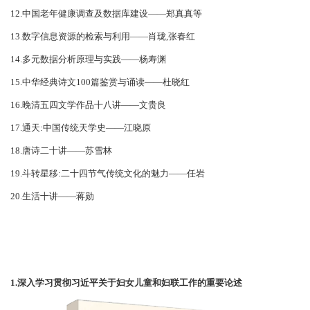
12.中国老年健康调查及数据库建设——郑真真等
13.数字信息资源的检索与利用——肖珑,张春红
14.多元数据分析原理与实践——杨寿渊
15.中华经典诗文100篇鉴赏与诵读——杜晓红
16.晚清五四文学作品十八讲——文贵良
17.通天:中国传统天学史——江晓原
18.唐诗二十讲——苏雪林
19.斗转星移:二十四节气传统文化的魅力——任岩
20.生活十讲——蒋勋
1.深入学习贯彻习近平关于妇女儿童和妇联工作的重要论述