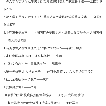
1.
深入学习贯彻习近平关于妇女儿童和妇联工作的重要论述
——全国妇联
编写组
2.深入学习贯彻习近平关于注重家庭家教家风建设的重要论述——全国妇
联编写组
3.毛泽东书信故事——《湖南红色基因文库》编纂出版委员会,中共湖南省
委党史研究院
4.马克思主义基本原理概论“导图”与“精练”——俞红，徐羿
5.讲好中国故事:选择、译介与传播——张薇
6.《妇女杂志》与中国现代文学——张鹏燕
7.第一等好事:北大学者书房——任羽中,吕宸，北京大学党委宣传部
8.让儿童在绘本中学数学——沈洋
9.女性健康通识——毕蕙
10.食物的力量:慢病防控的营养秘诀——唐寒芬,黄凡素,龚偲
11.长寿风险与养老金体系可持续发展研究——王晓军等