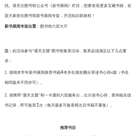
找。请关注图书馆公众号《新书展阅》栏目，想要发现更多宝藏书籍，欢
迎大家前往图书馆新书展阅专架，开启知识新旅程！
新书展阅专架位置
：图书馆
六
层大厅
注：
此活动参与
“通关文牒”图书馆集章活动，集章必须满足以下几点要
求：
4
1.
借阅本学年新书展阅推荐书籍
本并在朋友圈分享读书心得
篇（书名
4
相同版本不同亦可）。
2.
请携带
“
通关文牒
”
和一卡通到六层服务台，出示读书心得，查询核实借
1
书记录，即可集章
次（每月最多可集章两次且书籍不重复）。
推荐书目