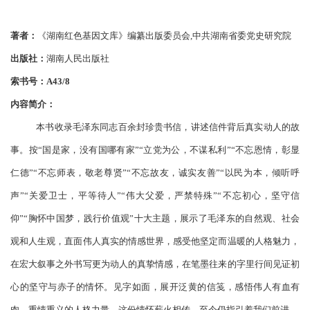
著者：
《湖南红色基因文库》编纂出版委员会
,中共湖南省委党史研究院
出版社：
湖南人民出版社
索书号：
A43/8
内容简介：
本书收录毛泽东同志百余封珍贵书信，讲述信件背后真实动人的故
事。按
“国是家，没有国哪有家”“立党为公，不谋私利”“不忘恩情，彰显
仁德”“不忘师表，敬老尊贤”“不忘故友，诚实友善”“以民为本，倾听呼
声”“关爱卫士
，
平等待人
”“伟大父爱，严禁特殊”“不忘初心，坚守信
仰”“胸怀中国梦，践行价值观”十大主题，展示了毛泽东的自然观、社会
观和人生观，直面伟人真实的情感世界，感受他坚定而温暖的人格魅力，
在宏大叙事之外书写更为动人的真挚情感，在笔墨往来的字里行间见证初
心的坚守与赤子的情怀。见字如面，展开泛黄的信笺，感悟伟人有血有