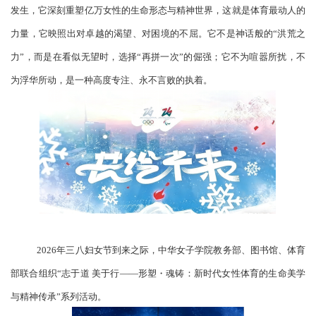
发生，它深刻重塑亿万女性的生命形态与精神世界，这就是体育最动人的
力量，
它映照出对卓越的渴望、对困境的不屈。它不是神话般的
“洪荒之
力”，而是在看似无望时，选择“再拼一次”的倔强；
它不为喧嚣所扰，不
为浮华所动，是一种高度
专注、
永不言败的执着。
2026年三八妇女节到来之际，中华女子学院教务部、图书馆、体育
部联合组织“志于道 美于行——形塑・魂铸：新时代女性体育的生命美学
与精神传承”系列活动。